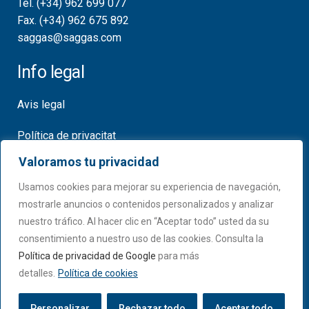
Tel. (+34) 962 699 077
Fax. (+34) 962 675 892
saggas@saggas.com
Info legal
Avis legal
Política de privacitat
Valoramos tu privacidad
Política de cookies
Usamos cookies para mejorar su experiencia de navegación,
Certificats
mostrarle anuncios o contenidos personalizados y analizar
nuestro tráfico. Al hacer clic en “Aceptar todo” usted da su
consentimiento a nuestro uso de las cookies. Consulta la
Política de privacidad de Google
para más
detalles.
Política de cookies
Personalizar
Rechazar todo
Aceptar todo