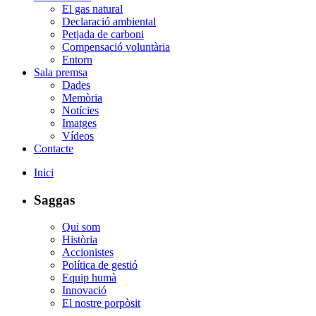
El gas natural
Declaració ambiental
Petjada de carboni
Compensació voluntària
Entorn
Sala premsa
Dades
Memòria
Notícies
Imatges
Vídeos
Contacte
Inici
Saggas
Qui som
Història
Accionistes
Política de gestió
Equip humà
Innovació
El nostre porpòsit