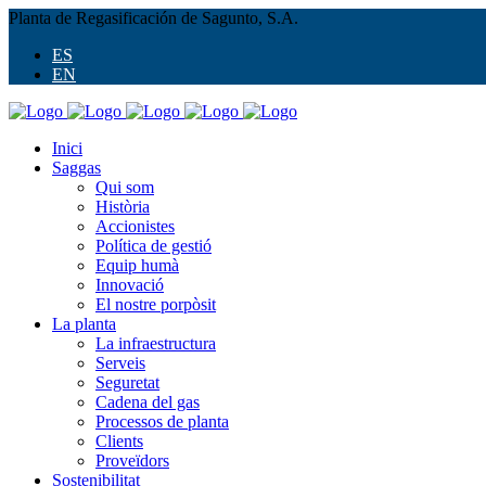
Planta de Regasificación de Sagunto, S.A.
ES
EN
Inici
Saggas
Qui som
Història
Accionistes
Política de gestió
Equip humà
Innovació
El nostre porpòsit
La planta
La infraestructura
Serveis
Seguretat
Cadena del gas
Processos de planta
Clients
Proveïdors
Sostenibilitat