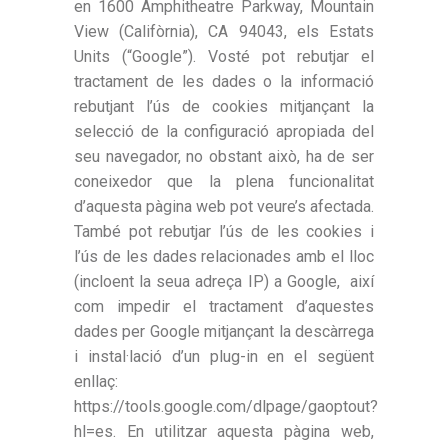
en 1600 Amphitheatre Parkway, Mountain
View (Califòrnia), CA 94043, els Estats
Units (“Google”). Vosté pot rebutjar el
tractament de les dades o la informació
rebutjant l’ús de cookies mitjançant la
selecció de la configuració apropiada del
seu navegador, no obstant això, ha de ser
coneixedor que la plena funcionalitat
d’aquesta pàgina web pot veure’s afectada.
També pot rebutjar l’ús de les cookies i
l’ús de les dades relacionades amb el lloc
(incloent la seua adreça IP) a Google, així
com impedir el tractament d’aquestes
dades per Google mitjançant la descàrrega
i instal·lació d’un plug-in en el següent
enllaç:
https://tools.google.com/dlpage/gaoptout?
hl=es. En utilitzar aquesta pàgina web,