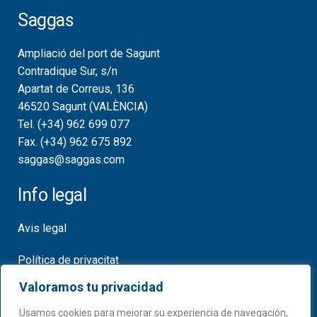
Saggas
Ampliació del port de Sagunt
Contradique Sur, s/n
Apartat de Correus, 136
46520 Sagunt (VALÈNCIA)
Tel. (+34) 962 699 077
Fax. (+34) 962 675 892
saggas@saggas.com
Info legal
Avis legal
Política de privacitat
Valoramos tu privacidad
Política de cookies
Usamos cookies para mejorar su experiencia de navegación,