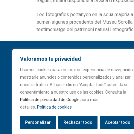
Sagunt, estarà disponible a la Sala d’Exposicion
Les fotografies pertanyen en la seua majoria a
sumen algunes procedents del Museu Sorolla. 
testimoniatge del patrimoni natural i etnogràfic
Saggas
Valoramos tu privacidad
Usamos cookies para mejorar su experiencia de navegación,
Ampliació del port de Sagunt
mostrarle anuncios o contenidos personalizados y analizar
Contradique Sur, s/n
nuestro tráfico. Al hacer clic en “Aceptar todo” usted da su
Apartat de Correus, 136
consentimiento a nuestro uso de las cookies. Consulta la
46520 Sagunt (VALÈNCIA)
Política de privacidad de Google
para más
Tel. (+34) 962 699 077
detalles.
Política de cookies
Fax. (+34) 962 675 892
saggas@saggas.com
Personalizar
Rechazar todo
Aceptar todo