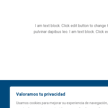
I am text block. Click edit button to change 
pulvinar dapibus leo. I am text block. Click e
Saggas
Valoramos tu privacidad
Usamos cookies para mejorar su experiencia de navegación,
Ampliación del puerto de Sagunto