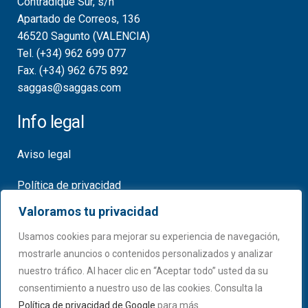
Contradique Sur, s/n
Apartado de Correos, 136
46520 Sagunto (VALENCIA)
Tel. (+34) 962 699 077
Fax. (+34) 962 675 892
saggas@saggas.com
Info legal
Aviso legal
Política de privacidad
Valoramos tu privacidad
Política de cookies
Usamos cookies para mejorar su experiencia de navegación,
Certificados
mostrarle anuncios o contenidos personalizados y analizar
nuestro tráfico. Al hacer clic en “Aceptar todo” usted da su
consentimiento a nuestro uso de las cookies. Consulta la
Política de privacidad de Google
para más