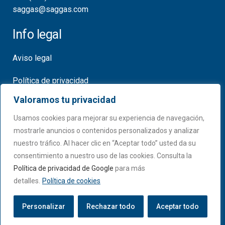
saggas@saggas.com
Info legal
Aviso legal
Política de privacidad
Valoramos tu privacidad
Política de cookies
Usamos cookies para mejorar su experiencia de navegación,
Certificados
mostrarle anuncios o contenidos personalizados y analizar
nuestro tráfico. Al hacer clic en “Aceptar todo” usted da su
consentimiento a nuestro uso de las cookies. Consulta la
Política de privacidad de Google
para más
detalles.
Política de cookies
Personalizar
Rechazar todo
Aceptar todo
© SAGGAS | Todos los derechos reservados.