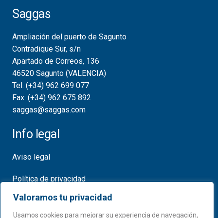
Saggas
Ampliación del puerto de Sagunto
Contradique Sur, s/n
Apartado de Correos, 136
46520 Sagunto (VALENCIA)
Tel. (+34) 962 699 077
Fax. (+34) 962 675 892
saggas@saggas.com
Info legal
Aviso legal
Política de privacidad
Valoramos tu privacidad
Política de cookies
Usamos cookies para mejorar su experiencia de navegación,